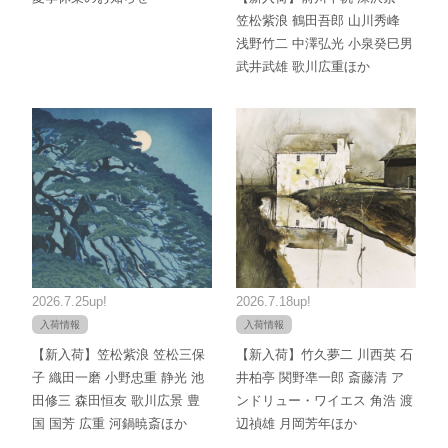
笠松紫浪 鶴田吾郎 山川秀峰
浅野竹二 中澤弘光 小泉癸巳男
武井武雄 歌川広重ほか
2026.7.25up!
2026.7.18up!
入荷情報
入荷情報
【新入荷】笠松紫浪 笠松三保
【新入荷】竹久夢二 川西英 石
子 織田一磨 小野忠重 静光 池
井柏亭 関野凖一郎 斎藤清 ア
田修三 森田恒友 歌川広景 豊
ンドリュー・ワイエス 角浩 渡
国 国芳 広重 河鍋暁斎ほか
辺禎雄 月岡芳年ほか