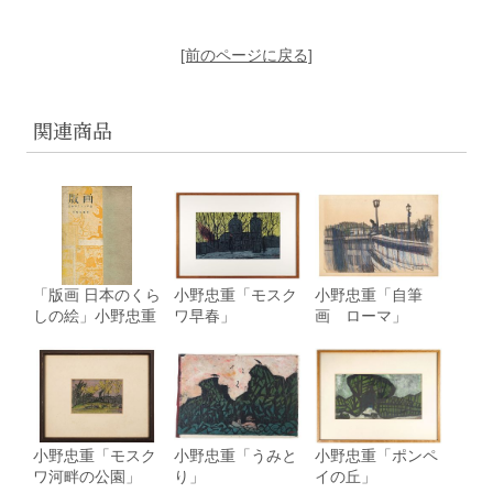
[前のページに戻る]
関連商品
「版画 日本のくら
小野忠重「モスク
小野忠重「自筆
しの絵」小野忠重
ワ早春」
画 ローマ」
小野忠重「モスク
小野忠重「うみと
小野忠重「ポンペ
ワ河畔の公園」
り」
イの丘」