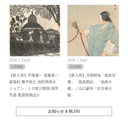
2026.7.11up!
2026.7.3up!
入荷情報
入荷情報
【新入荷】平塚運一 斎藤真一
【新入荷】月岡耕漁「能楽百
森義利 勝平得之 池田満寿夫
番」「能楽図絵」「能画大
ジョアン・ミロ歌川豊国 国芳
鑑」／山口蓼州「狂言画大
芳盛 豊原国周ほか
観」
お知らせ & BLOG