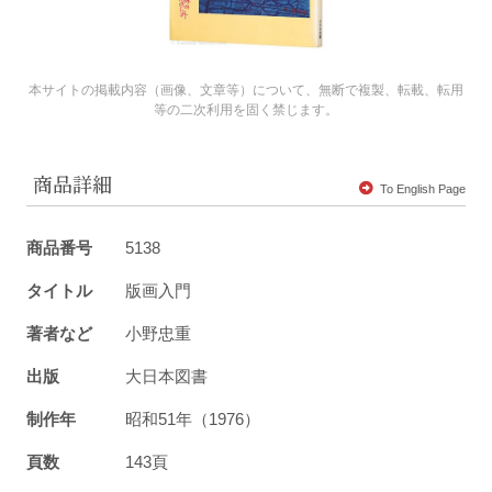
本サイトの掲載内容（画像、文章等）について、無断で複製、転載、転用
等の二次利用を固く禁じます。
商品詳細
To English Page
商品番号
5138
タイトル
版画入門
著者など
小野忠重
出版
大日本図書
制作年
昭和51年（1976）
頁数
143頁