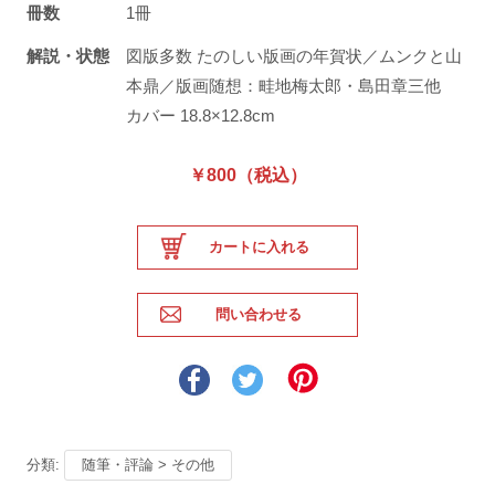
冊数
1冊
解説・状態
図版多数 たのしい版画の年賀状／ムンクと山
本鼎／版画随想：畦地梅太郎・島田章三他
カバー 18.8×12.8cm
￥800（税込）
分類:
随筆・評論 > その他