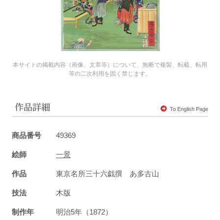
本サイトの掲載内容（画像、文章等）について、無断で複製、転載、転用
等の二次利用を固く禁じます。
作品詳細
To English Page
商品番号
49369
絵師
一景
作品
東京名所三十六戯撰 あ多古山
技法
木版
制作年
明治5年（1872）