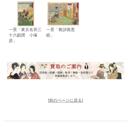
一景「東京名所三
一景「教訓善悪
十六戯撰 小塚
鏡」
原」
[前のページに戻る]