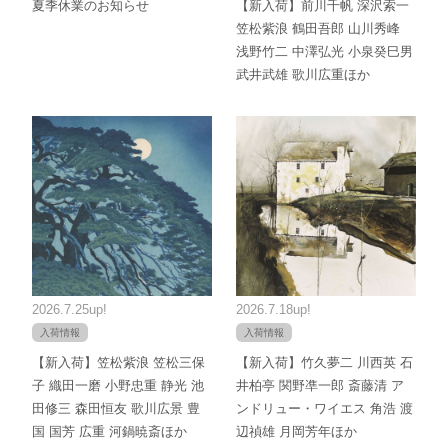
夏季休業のお知らせ
【新入荷】前川千帆 深沢索一
笠松紫浪 鶴田吾郎 山川秀峰
浅野竹二 中澤弘光 小泉癸巳男
武井武雄 歌川広重ほか
2026.7.25up!
2026.7.18up!
入荷情報
入荷情報
【新入荷】笠松紫浪 笠松三保
【新入荷】竹久夢二 川西英 石
子 織田一磨 小野忠重 静光 池
井柏亭 関野凖一郎 斎藤清 ア
田修三 森田恒友 歌川広景 豊
ンドリュー・ワイエス 角浩 渡
国 国芳 広重 河鍋暁斎ほか
辺禎雄 月岡芳年ほか