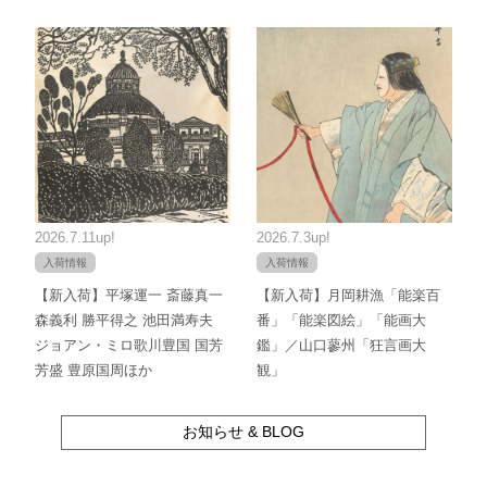
2026.7.11up!
2026.7.3up!
入荷情報
入荷情報
【新入荷】平塚運一 斎藤真一
【新入荷】月岡耕漁「能楽百
森義利 勝平得之 池田満寿夫
番」「能楽図絵」「能画大
ジョアン・ミロ歌川豊国 国芳
鑑」／山口蓼州「狂言画大
芳盛 豊原国周ほか
観」
お知らせ & BLOG