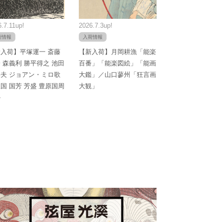
.7.11up!
2026.7.3up!
荷情報
入荷情報
入荷】平塚運一 斎藤
【新入荷】月岡耕漁「能楽
 森義利 勝平得之 池田
百番」「能楽図絵」「能画
夫 ジョアン・ミロ歌
大鑑」／山口蓼州「狂言画
国 国芳 芳盛 豊原国周
大観」
か