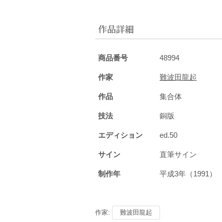
作品詳細
商品番号
48994
作家
難波田龍起
作品
集合体
技法
銅版
エディション
ed.50
サイン
直筆サイン
制作年
平成3年（1991
作家:
難波田龍起