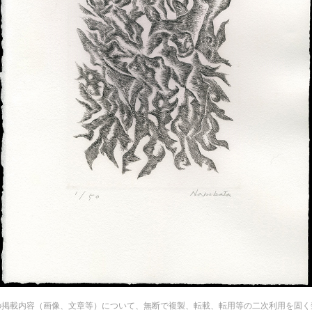
の掲載内容（画像、文章等）について、無断で複製、転載、転用等の二次利用を固く