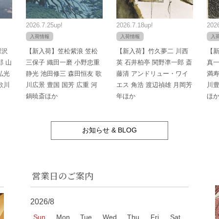
2026.7.25up!
2026.7.18up!
2026
入荷情報
入荷情報
入
深沢
【新入荷】笠松紫浪 笠松
【新入荷】竹久夢二 川西
【新
郎 山
三保子 織田一磨 小野忠重
英 石井柏亭 関野凖一郎 斎
真一
弘光
静光 池田修三 森田恒友 歌
藤清 アンドリュー・ワイ
満寿
歌川
川広景 豊国 国芳 広重 河
エス 角浩 渡辺禎雄 月岡芳
川豊
鍋暁斎ほか
年ほか
ほ
お知らせ & BLOG
営業日のご案内
2026/8
Sun
Mon
Tue
Wed
Thu
Fri
Sat