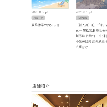
2026.8.5up!
2026.8.1up!
お知らせ
入荷情報
夏季休業のお知らせ
【新入荷】前川千帆 
索一 笠松紫浪 鶴田吾
川秀峰 浅野竹二 中澤
小泉癸巳男 武井武雄 
広重ほか
店舗紹介