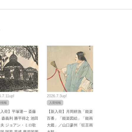
.7.11up!
2026.7.3up!
荷情報
入荷情報
入荷】平塚運一 斎藤
【新入荷】月岡耕漁「能楽
 森義利 勝平得之 池田
百番」「能楽図絵」「能画
夫 ジョアン・ミロ歌
大鑑」／山口蓼州「狂言画
国 国芳 芳盛 豊原国周
大観」