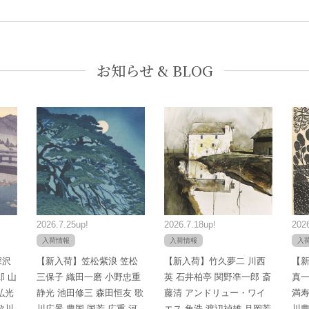
お知らせ & BLOG
2026.7.25up!
2026.7.18up!
2026
入荷情報
入荷情報
入
深沢
【新入荷】笠松紫浪 笠松
【新入荷】竹久夢二 川西
【新
郎 山
三保子 織田一磨 小野忠重
英 石井柏亭 関野凖一郎 斎
真一
弘光
静光 池田修三 森田恒友 歌
藤清 アンドリュー・ワイ
満寿
歌川
川広景 豊国 国芳 広重 河
エス 角浩 渡辺禎雄 月岡芳
川豊