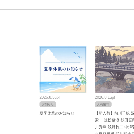
2026.8.5up!
2026.8.1up!
お知らせ
入荷情報
夏季休業のお知らせ
【新入荷】前川千帆 
索一 笠松紫浪 鶴田吾
川秀峰 浅野竹二 中澤
小泉癸巳男 武井武雄 