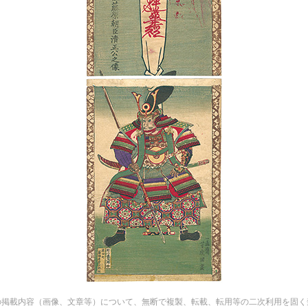
の掲載内容（画像、文章等）について、無断で複製、転載、転用等の二次利用を固く