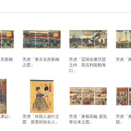
名所新橋
芳虎「東京名所新橋
芳虎「蛮国名勝尽競
芳虎「
之図」
之内 英吉利龍動海
口」
代軍記」
芳虎「外国人遊行之
芳虎「東都高輪 蒸気
芳虎「
図 亜墨利加女人」
車往来之図」
競」