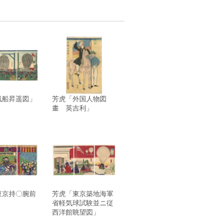
風船昇遥図」
芳虎「外国人物図
畫 英吉利」
東京持〇腕前
芳虎「東京築地海軍
省軽気球試験並ニ従
西洋館眺望図」