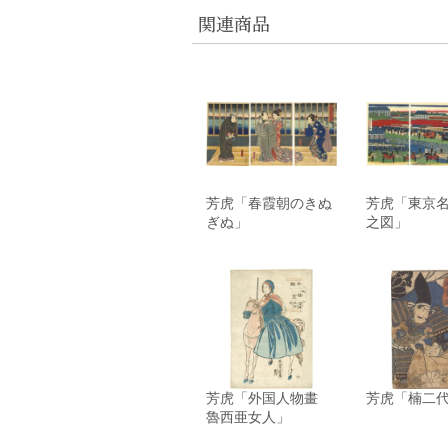
関連商品
芳虎「春霞朝のきぬ
芳虎「東京
ぎぬ」
之図」
芳虎「外国人物畫
芳虎「楠二
魯西亜女人」