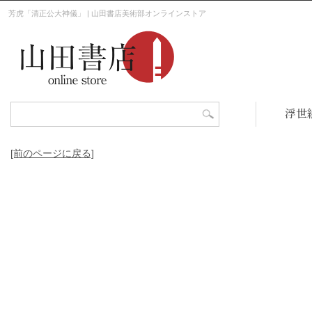
芳虎「清正公大神儀」 | 山田書店美術部オンラインストア
浮世
[前のページに戻る]