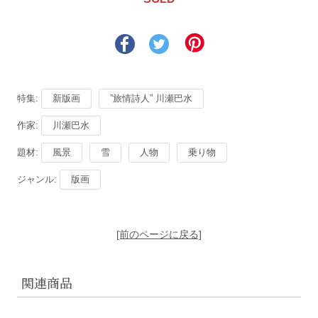
特集:
新版画
”旅情詩人” 川瀬巴水
作家:
川瀬巴水
題材:
風景
雪
人物
乗り物
ジャンル:
版画
[前のページに戻る]
関連商品