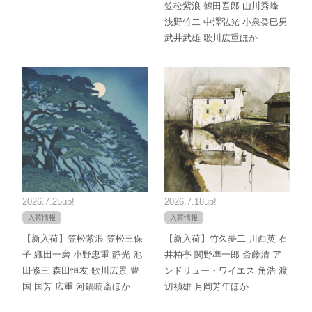
笠松紫浪 鶴田吾郎 山川秀峰
浅野竹二 中澤弘光 小泉癸巳男
武井武雄 歌川広重ほか
2026.7.25up!
2026.7.18up!
入荷情報
入荷情報
【新入荷】笠松紫浪 笠松三保
【新入荷】竹久夢二 川西英 石
子 織田一磨 小野忠重 静光 池
井柏亭 関野凖一郎 斎藤清 ア
田修三 森田恒友 歌川広景 豊
ンドリュー・ワイエス 角浩 渡
国 国芳 広重 河鍋暁斎ほか
辺禎雄 月岡芳年ほか