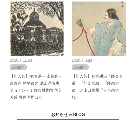
2026.7.11up!
2026.7.3up!
入荷情報
入荷情報
【新入荷】平塚運一 斎藤真一
【新入荷】月岡耕漁「能楽百
森義利 勝平得之 池田満寿夫
番」「能楽図絵」「能画大
ジョアン・ミロ歌川豊国 国芳
鑑」／山口蓼州「狂言画大
芳盛 豊原国周ほか
観」
お知らせ & BLOG