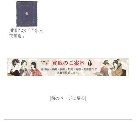
川瀬巴水「巴水人
形画集」
[前のページに戻る]