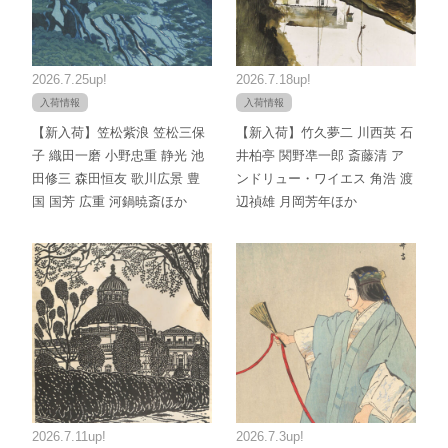
2026.7.25up!
2026.7.18up!
入荷情報
入荷情報
【新入荷】笠松紫浪 笠松三保
【新入荷】竹久夢二 川西英 石
子 織田一磨 小野忠重 静光 池
井柏亭 関野凖一郎 斎藤清 ア
田修三 森田恒友 歌川広景 豊
ンドリュー・ワイエス 角浩 渡
国 国芳 広重 河鍋暁斎ほか
辺禎雄 月岡芳年ほか
2026.7.11up!
2026.7.3up!