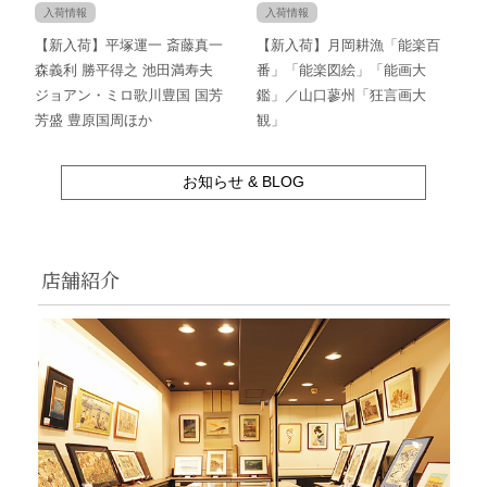
入荷情報
入荷情報
【新入荷】平塚運一 斎藤真一
【新入荷】月岡耕漁「能楽百
森義利 勝平得之 池田満寿夫
番」「能楽図絵」「能画大
ジョアン・ミロ歌川豊国 国芳
鑑」／山口蓼州「狂言画大
芳盛 豊原国周ほか
観」
お知らせ & BLOG
店舗紹介