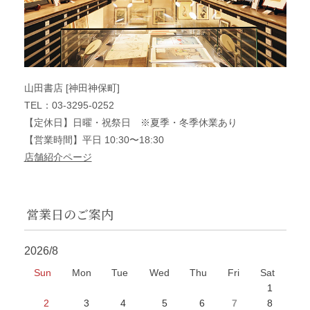
山田書店 [神田神保町]
TEL：03-3295-0252
【定休日】日曜・祝祭日 ※夏季・冬季休業あり
【営業時間】平日 10:30〜18:30
店舗紹介ページ
営業日のご案内
2026/8
Sun
Mon
Tue
Wed
Thu
Fri
Sat
1
2
3
4
5
6
7
8