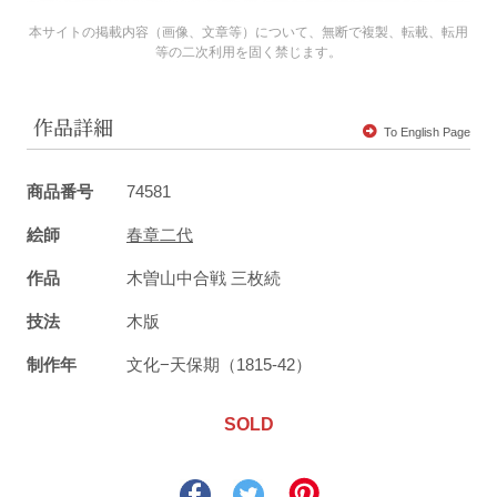
本サイトの掲載内容（画像、文章等）について、無断で複製、転載、転用
等の二次利用を固く禁じます。
作品詳細
To English Page
商品番号
74581
絵師
春章二代
作品
木曽山中合戦 三枚続
技法
木版
制作年
文化−天保期（1815-42）
SOLD