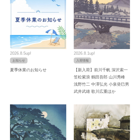
2026.8.5up!
2026.8.1up!
お知らせ
入荷情報
夏季休業のお知らせ
【新入荷】前川千帆 深沢索一
笠松紫浪 鶴田吾郎 山川秀峰
浅野竹二 中澤弘光 小泉癸巳男
武井武雄 歌川広重ほか