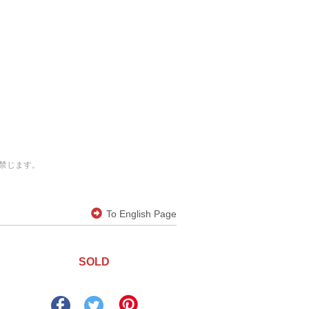
禁じます。
To English Page
SOLD