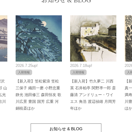
2026.7.25up!
2026.7.18up!
2026
入荷情報
入荷情報
入
深沢
【新入荷】笠松紫浪 笠松
【新入荷】竹久夢二 川西
【新
郎 山
三保子 織田一磨 小野忠重
英 石井柏亭 関野凖一郎 斎
真一
弘光
静光 池田修三 森田恒友 歌
藤清 アンドリュー・ワイ
満寿
歌川
川広景 豊国 国芳 広重 河
エス 角浩 渡辺禎雄 月岡芳
川豊
鍋暁斎ほか
年ほか
ほ
お知らせ & BLOG