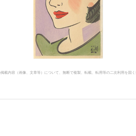
の掲載内容（画像、文章等）について、無断で複製、転載、転用等の二次利用を固く