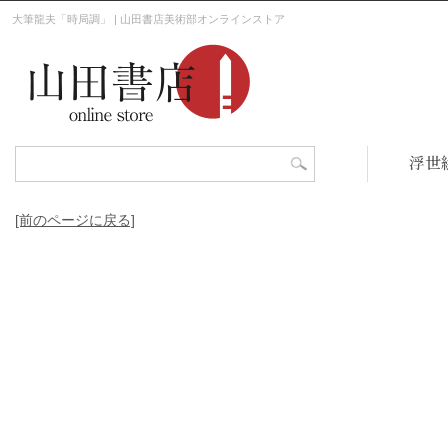
大筆龍夫「時局調」 | 山田書店美術部オンラインストア
浮世
[前のページに戻る]