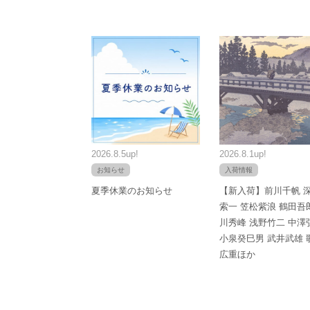
2026.8.5up!
2026.8.1up!
お知らせ
入荷情報
夏季休業のお知らせ
【新入荷】前川千帆 
索一 笠松紫浪 鶴田吾
川秀峰 浅野竹二 中澤
小泉癸巳男 武井武雄 
広重ほか