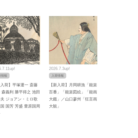
.7.11up!
2026.7.3up!
荷情報
入荷情報
入荷】平塚運一 斎藤
【新入荷】月岡耕漁「能楽
 森義利 勝平得之 池田
百番」「能楽図絵」「能画
夫 ジョアン・ミロ歌
大鑑」／山口蓼州「狂言画
国 国芳 芳盛 豊原国周
大観」
か