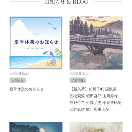
お知らせ & BLOG
2026.8.5up!
2026.8.1up!
お知らせ
入荷情報
夏季休業のお知らせ
【新入荷】前川千帆 深沢索一
笠松紫浪 鶴田吾郎 山川秀峰
浅野竹二 中澤弘光 小泉癸巳男
武井武雄 歌川広重ほか