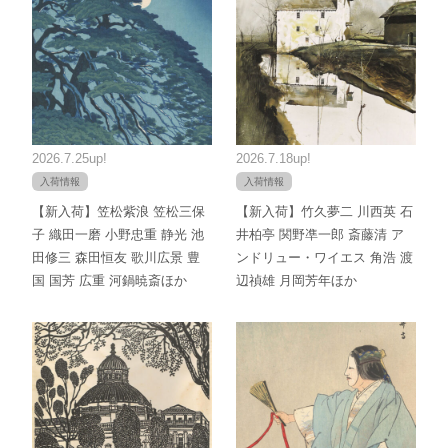
2026.7.25up!
2026.7.18up!
入荷情報
入荷情報
【新入荷】笠松紫浪 笠松三保
【新入荷】竹久夢二 川西英 石
子 織田一磨 小野忠重 静光 池
井柏亭 関野凖一郎 斎藤清 ア
田修三 森田恒友 歌川広景 豊
ンドリュー・ワイエス 角浩 渡
国 国芳 広重 河鍋暁斎ほか
辺禎雄 月岡芳年ほか