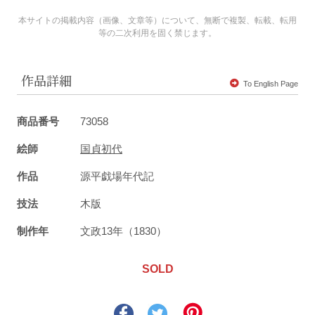
本サイトの掲載内容（画像、文章等）について、無断で複製、転載、転用
等の二次利用を固く禁じます。
作品詳細
To English Page
商品番号
73058
絵師
国貞初代
作品
源平戯場年代記
技法
木版
制作年
文政13年（1830）
SOLD