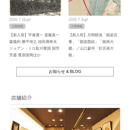
2026.7.11up!
2026.7.3up!
入荷情報
入荷情報
【新入荷】平塚運一 斎藤真一
【新入荷】月岡耕漁「能楽百
森義利 勝平得之 池田満寿夫
番」「能楽図絵」「能画大
ジョアン・ミロ歌川豊国 国芳
鑑」／山口蓼州「狂言画大
芳盛 豊原国周ほか
観」
お知らせ & BLOG
店舗紹介