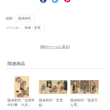
絵師:
国貞初代
ジャンル:
役者・芝居
[前のページに戻る]
関連商品
国貞初代「吉原年
国貞初代「芝居
国貞初代「宿花千
中行事 六月」
絵」
人禿」