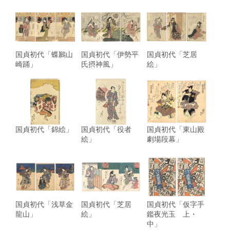
国貞初代「蝶鶼山
国貞初代「伊勢平
国貞初代「芝居
崎踊」
氏摂神風」
絵」
国貞初代「錦絵」
国貞初代「役者
国貞初代「東山殿
絵」
劇場段幕」
国貞初代「浅草金
国貞初代「芝居
国貞初代「仮字手
龍山」
絵」
鑑夜光玉 上・
中」