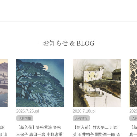
お知らせ & BLOG
2026.7.25up!
2026.7.18up!
2026
入荷情報
入荷情報
入
深沢
【新入荷】笠松紫浪 笠松
【新入荷】竹久夢二 川西
【新
郎 山
三保子 織田一磨 小野忠重
英 石井柏亭 関野凖一郎 斎
真一