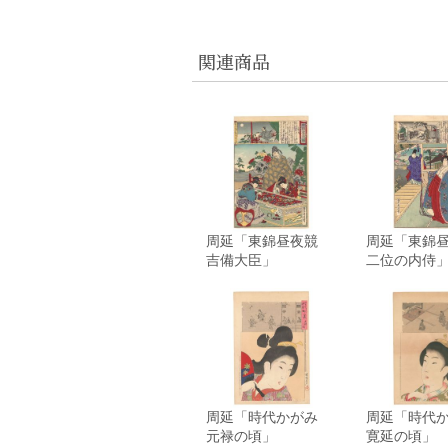
関連商品
周延「東錦昼夜競
周延「東錦
吉備大臣」
二位の内侍
周延「時代かがみ
周延「時代
元禄の頃」
寛延の頃」