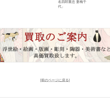
名四郎重忠 妻梅千
代」
[前のページに戻る]