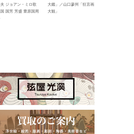
夫 ジョアン・ミロ歌
大鑑」／山口蓼州「狂言画
国 国芳 芳盛 豊原国周
大観」
か