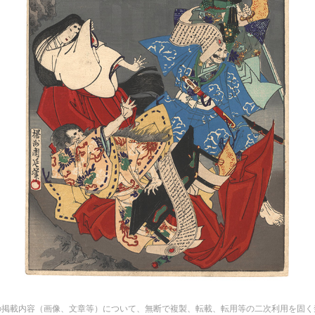
の掲載内容（画像、文章等）について、無断で複製、転載、転用等の二次利用を固く