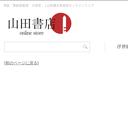
周延「東錦昼夜競 大塔宮」 | 山田書店美術部オンラインストア
浮世
[前のページに戻る]