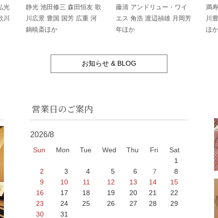
弘光
静光 池田修三 森田恒友 歌
藤清 アンドリュー・ワイ
満寿
歌川
川広景 豊国 国芳 広重 河
エス 角浩 渡辺禎雄 月岡芳
川豊
鍋暁斎ほか
年ほか
ほ
お知らせ & BLOG
営業日のご案内
2026/8
Sun
Mon
Tue
Wed
Thu
Fri
Sat
1
2
3
4
5
6
7
8
9
10
11
12
13
14
15
16
17
18
19
20
21
22
23
24
25
26
27
28
29
30
31