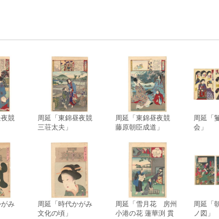
昼夜競
周延「東錦昼夜競
周延「東錦昼夜競
周延「
」
三荘太夫」
藤原朝臣成道」
会」
かがみ
周延「時代かがみ
周延「雪月花 房州
周延「
文化の頃」
小港の花 蓮華渕 貫
ノ図」