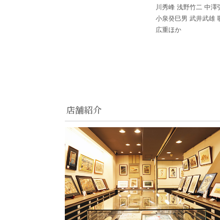
川秀峰 浅野竹二 中澤
小泉癸巳男 武井武雄 
広重ほか
店舗紹介