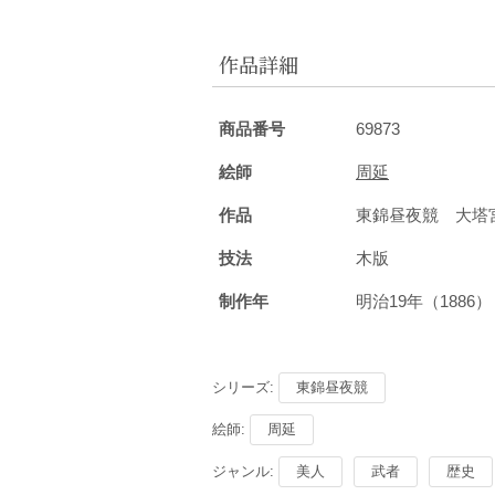
作品詳細
商品番号
69873
絵師
周延
作品
東錦昼夜競 大塔
技法
木版
制作年
明治19年（1886
シリーズ:
東錦昼夜競
絵師:
周延
ジャンル:
美人
武者
歴史