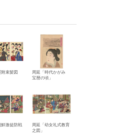
鬘附束髪図
周延「時代かがみ
宝暦の頃」
朝鮮激徒防戦
周延「幼女礼式教育
之図」