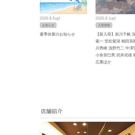
2026.8.5up!
2026.8.1up!
お知らせ
入荷情報
夏季休業のお知らせ
【新入荷】前川千帆 
索一 笠松紫浪 鶴田吾
川秀峰 浅野竹二 中澤
小泉癸巳男 武井武雄 
広重ほか
店舗紹介