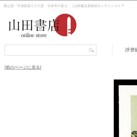
栗山茂「平成富嶽三十六景 日本平の富士」 | 山田書店美術部オンラインストア
浮世
[前のページに戻る]