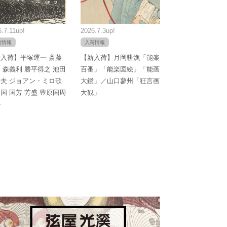
.7.11up!
2026.7.3up!
荷情報
入荷情報
入荷】平塚運一 斎藤
【新入荷】月岡耕漁「能楽
 森義利 勝平得之 池田
百番」「能楽図絵」「能画
夫 ジョアン・ミロ歌
大鑑」／山口蓼州「狂言画
国 国芳 芳盛 豊原国周
大観」
か