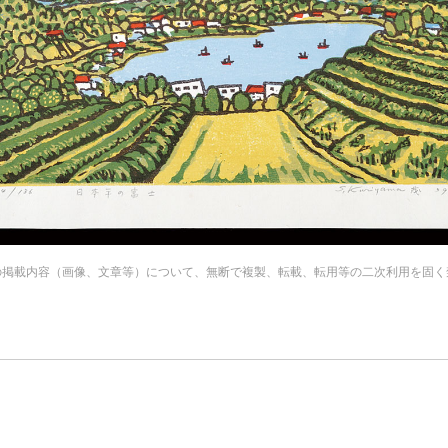
の掲載内容（画像、文章等）について、無断で複製、転載、転用等の二次利用を固く