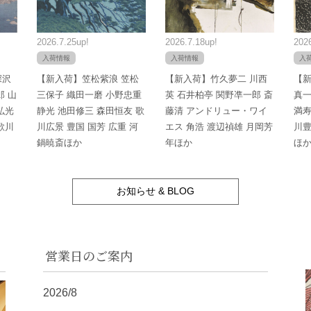
2026.7.25up!
2026.7.18up!
2026
入荷情報
入荷情報
入
深沢
【新入荷】笠松紫浪 笠松
【新入荷】竹久夢二 川西
【新
郎 山
三保子 織田一磨 小野忠重
英 石井柏亭 関野凖一郎 斎
真一
弘光
静光 池田修三 森田恒友 歌
藤清 アンドリュー・ワイ
満寿
歌川
川広景 豊国 国芳 広重 河
エス 角浩 渡辺禎雄 月岡芳
川豊
鍋暁斎ほか
年ほか
ほ
お知らせ & BLOG
営業日のご案内
2026/8