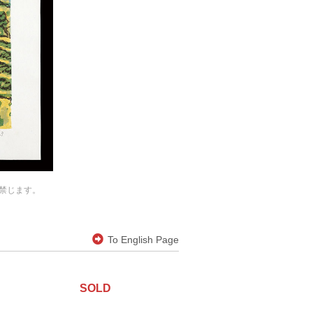
禁じます。
To English Page
SOLD