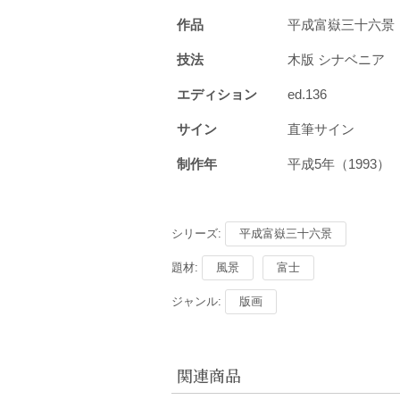
作品
平成富嶽三十六景
技法
木版 シナベニア
エディション
ed.136
サイン
直筆サイン
制作年
平成5年（1993
シリーズ:
平成富嶽三十六景
題材:
風景
富士
ジャンル:
版画
関連商品