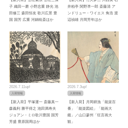
子 織田一磨 小野忠重 静光 池
井柏亭 関野凖一郎 斎藤清 ア
田修三 森田恒友 歌川広景 豊
ンドリュー・ワイエス 角浩 渡
国 国芳 広重 河鍋暁斎ほか
辺禎雄 月岡芳年ほか
2026.7.11up!
2026.7.3up!
入荷情報
入荷情報
【新入荷】平塚運一 斎藤真一
【新入荷】月岡耕漁「能楽百
森義利 勝平得之 池田満寿夫
番」「能楽図絵」「能画大
ジョアン・ミロ歌川豊国 国芳
鑑」／山口蓼州「狂言画大
芳盛 豊原国周ほか
観」