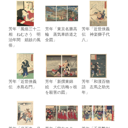
芳年「風俗三十二
芳年「東京名勝高
芳年「近世侠義
相 ねむさう 明
輪 蒸気車鉄道之
伝 神楽獅子代
治年間 娼妓の風
全図」
八」
俗」
芳年「近世侠義
芳年「新撰東錦
芳年「和漢百物
伝 水島右門」
絵 大仁坊梅ヶ枝
語 左馬之助光
を殺害の図」
年」