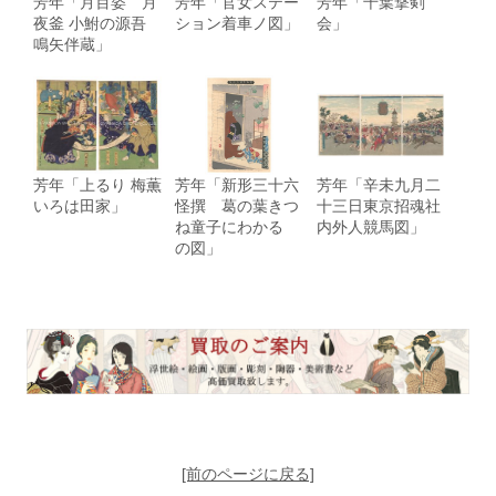
芳年「月百姿 月
芳年「官女ステー
芳年「千葉撃剣
夜釜 小鮒の源吾
ション着車ノ図」
会」
鳴矢伴蔵」
芳年「上るり 梅薫
芳年「新形三十六
芳年「辛未九月二
いろは田家」
怪撰 葛の葉きつ
十三日東京招魂社
ね童子にわかるゝ
内外人競馬図」
の図」
[前のページに戻る]