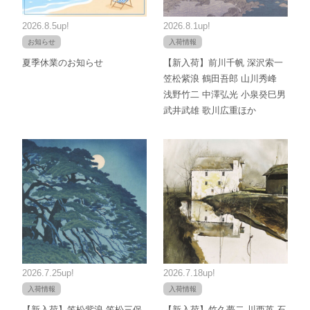
2026.8.5up!
2026.8.1up!
お知らせ
入荷情報
夏季休業のお知らせ
【新入荷】前川千帆 深沢索一
笠松紫浪 鶴田吾郎 山川秀峰
浅野竹二 中澤弘光 小泉癸巳男
武井武雄 歌川広重ほか
2026.7.25up!
2026.7.18up!
入荷情報
入荷情報
【新入荷】笠松紫浪 笠松三保
【新入荷】竹久夢二 川西英 石