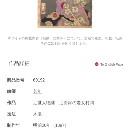
本サイトの掲載内容（画像、文章等）について、無断で複製、転載、転用
等の二次利用を固く禁じます。
作品詳細
To English Page
商品番号
69192
絵師
芳年
作品
近世人物誌 近衛家の老女村岡
技法
木版
制作年
明治20年（1887）