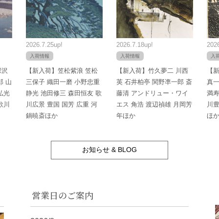
2026.7.25up!
2026.7.18up!
2026
入荷情報
入荷情報
入
深沢
【新入荷】笠松紫浪 笠松
【新入荷】竹久夢二 川西
【新
郎 山
三保子 織田一磨 小野忠重
英 石井柏亭 関野凖一郎 斎
真一
弘光
静光 池田修三 森田恒友 歌
藤清 アンドリュー・ワイ
満寿
歌川
川広景 豊国 国芳 広重 河
エス 角浩 渡辺禎雄 月岡芳
川豊
鍋暁斎ほか
年ほか
ほ
お知らせ & BLOG
営業日のご案内