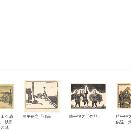
秋田石油
勝平得之「作品」
勝平得之「作品」
勝平得
社 秋田
供達・
場図其