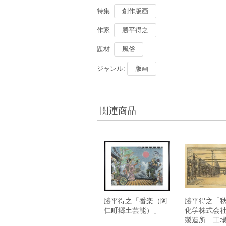
特集:
創作版画
作家:
勝平得之
題材:
風俗
ジャンル:
版画
関連商品
勝平得之「番楽（阿
勝平得之「
仁町郷土芸能）」
化学株式会
製造所 工