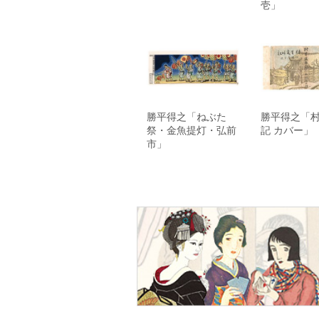
壱」
勝平得之「ねぶた
勝平得之「
祭・金魚提灯・弘前
記 カバー」
市」