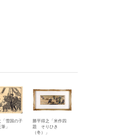
之「雪国の子
勝平得之「米作四
天筆」
題 そりひき
（冬）」