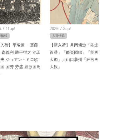
.7.11up!
2026.7.3up!
荷情報
入荷情報
入荷】平塚運一 斎藤
【新入荷】月岡耕漁「能楽
 森義利 勝平得之 池田
百番」「能楽図絵」「能画
夫 ジョアン・ミロ歌
大鑑」／山口蓼州「狂言画
国 国芳 芳盛 豊原国周
大観」
か