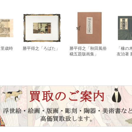
村里歳時
勝平得之「ろばた」
勝平得之「秋田風俗
「橡の
橇五題版画集」
友治著 