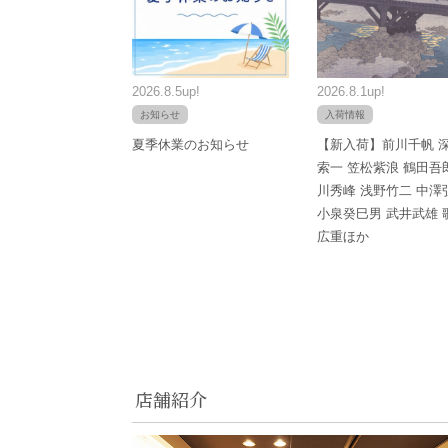
2026.8.5up!
2026.8.1up!
お知らせ
入荷情報
夏季休業のお知らせ
【新入荷】前川千帆 
索一 笠松紫浪 鶴田吾
川秀峰 浅野竹二 中澤
小泉癸巳男 武井武雄 
広重ほか
店舗紹介