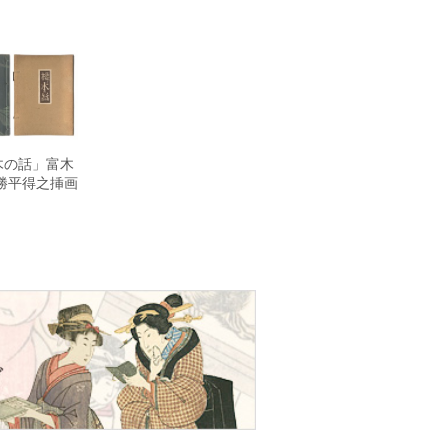
木の話」富木
勝平得之挿画