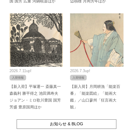
国 国芳 広重 河鍋暁斎ほか
辺禎雄 月岡芳年ほか
2026.7.11up!
2026.7.3up!
入荷情報
入荷情報
【新入荷】平塚運一 斎藤真一
【新入荷】月岡耕漁「能楽百
森義利 勝平得之 池田満寿夫
番」「能楽図絵」「能画大
ジョアン・ミロ歌川豊国 国芳
鑑」／山口蓼州「狂言画大
芳盛 豊原国周ほか
観」
お知らせ & BLOG