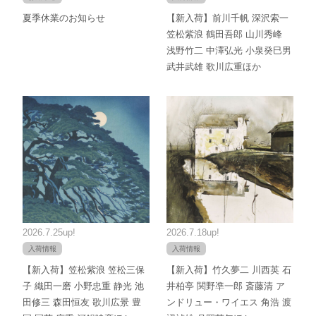
夏季休業のお知らせ
【新入荷】前川千帆 深沢索一
笠松紫浪 鶴田吾郎 山川秀峰
浅野竹二 中澤弘光 小泉癸巳男
武井武雄 歌川広重ほか
2026.7.25up!
2026.7.18up!
入荷情報
入荷情報
【新入荷】笠松紫浪 笠松三保
【新入荷】竹久夢二 川西英 石
子 織田一磨 小野忠重 静光 池
井柏亭 関野凖一郎 斎藤清 ア
田修三 森田恒友 歌川広景 豊
ンドリュー・ワイエス 角浩 渡