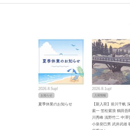
2026.8.5up!
2026.8.1up!
お知らせ
入荷情報
夏季休業のお知らせ
【新入荷】前川千帆 
索一 笠松紫浪 鶴田吾
川秀峰 浅野竹二 中澤
小泉癸巳男 武井武雄 