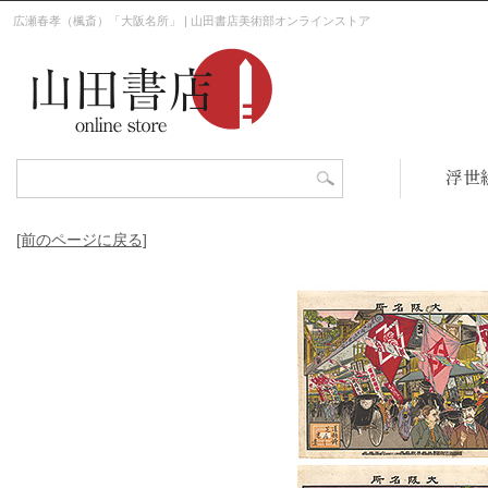
広瀬春孝（楓斎）「大阪名所」 | 山田書店美術部オンラインストア
浮世
[前のページに戻る]