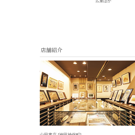
広重ほか
店舗紹介
山田書店 [神田神保町]