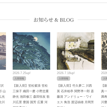
お知らせ & BLOG
2026.7.25up!
2026.7.18up!
2026
入荷情報
入荷情報
入
深沢
【新入荷】笠松紫浪 笠松
【新入荷】竹久夢二 川西
【新
郎 山
三保子 織田一磨 小野忠重
英 石井柏亭 関野凖一郎 斎
真一
弘光
静光 池田修三 森田恒友 歌
藤清 アンドリュー・ワイ
満寿
歌川
川広景 豊国 国芳 広重 河
エス 角浩 渡辺禎雄 月岡芳
川豊