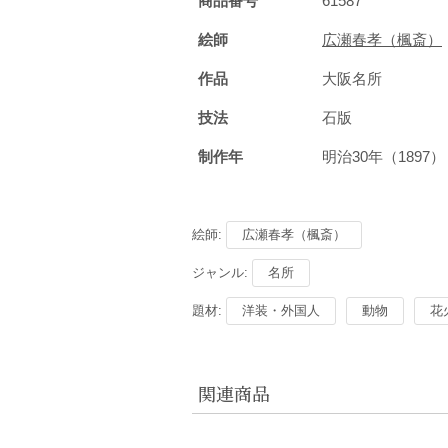
商品番号
61587
絵師
広瀬春孝（楓斎）
作品
大阪名所
技法
石版
制作年
明治30年（1897
絵師:
広瀬春孝（楓斎）
ジャンル:
名所
題材:
洋装・外国人
動物
花
関連商品