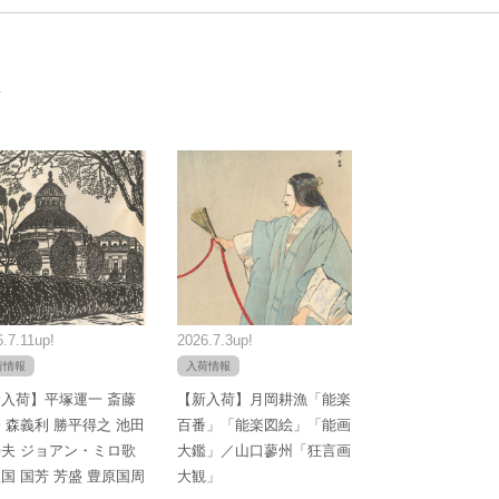
.7.11up!
2026.7.3up!
荷情報
入荷情報
入荷】平塚運一 斎藤
【新入荷】月岡耕漁「能楽
 森義利 勝平得之 池田
百番」「能楽図絵」「能画
夫 ジョアン・ミロ歌
大鑑」／山口蓼州「狂言画
国 国芳 芳盛 豊原国周
大観」