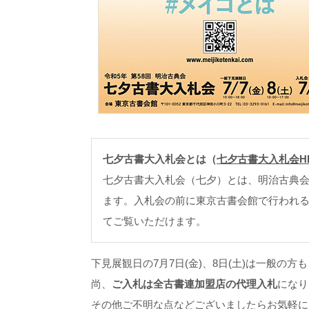
七夕古書大入札会とは（
七夕古書大入札会H
七夕古書大入札会（七夕）とは、明治古典
ます。入札会の前に東京古書会館で行われ
てご覧いただけます。
下見展観日の7月7日(金)、8日(土)は一般
尚、
ご入札は全古書連加盟店の代理入札
になり
その他ご不明な点などございましたらお気軽に