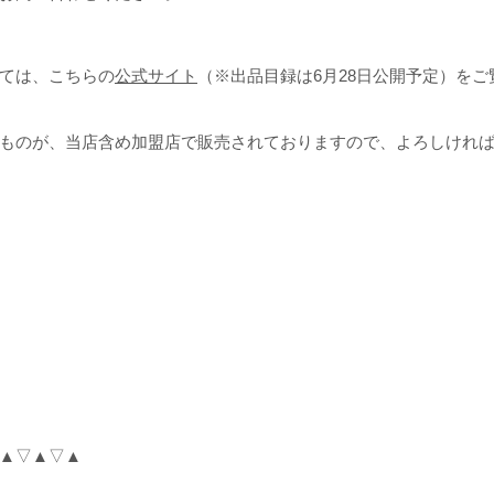
ては、こちらの
公式サイト
（※出品目録は6月28日公開予定）を
たものが、当店含め加盟店で販売されておりますので、よろしけれ
▲▽▲▽▲