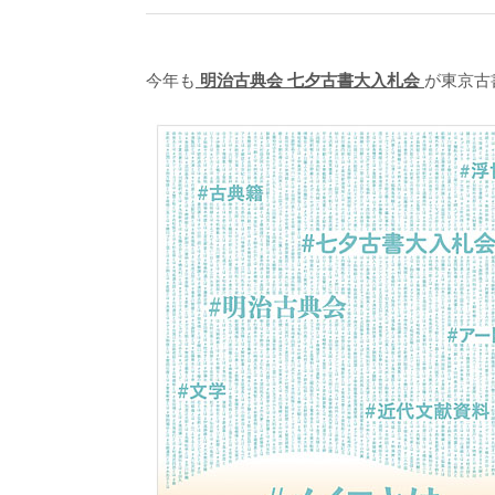
今年も
明治古典会 七夕古書大入札会
が東京古