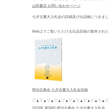
山田書店 お問い合わせページ
七夕古書大入札会の詳細及び出品物につきまし
Web上でご覧いただける出品目録の製本され
明治古典会 七夕古書大入札会目録
▽▲▽▲▽▲▽▲▽▲▽▲▽▲▽▲▽▲▽▲▽
2023年 第58回 明治古典会 七夕古書大入札会