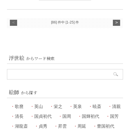
<
>
[86] 件中 [1-25] 件
浮世絵
からワード検索
絵師
から探す
歌麿
英山
栄之
英泉
暁斎
清親
清長
国貞初代
国周
国輝初代
国芳
湖龍斎
貞秀
昇雲
周延
豊国初代