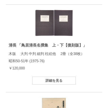
清長 「鳥居清長名撰集 上・下【復刻版】」
木版 大判 中判 細判 柱絵他 2冊（全38枚）
昭和50-51年 (1975-76)
￥120,000
詳細を見る