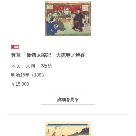
豊宣 「新撰太閤記 大徳寺ノ焼香」
木版 大判 2枚続
明治16年（1883）
￥15,000
詳細を見る