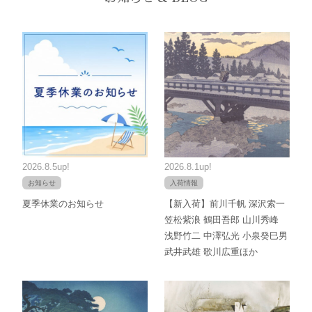
2026.8.5up!
2026.8.1up!
お知らせ
入荷情報
夏季休業のお知らせ
【新入荷】前川千帆 深沢索一
笠松紫浪 鶴田吾郎 山川秀峰
浅野竹二 中澤弘光 小泉癸巳男
武井武雄 歌川広重ほか