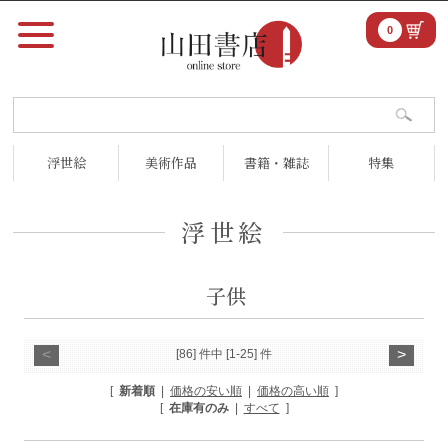
0
浮世絵
美術作品
書籍・雑誌
特集
浮世絵
子供
<
>
[86] 件中 [1-25] 件
[
新着順
|
価格の安い順
|
価格の高い順
]
[
在庫有のみ
|
すべて
]