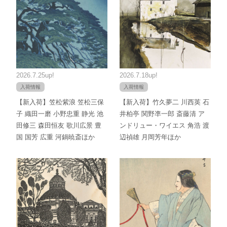
2026.7.25up!
2026.7.18up!
入荷情報
入荷情報
【新入荷】笠松紫浪 笠松三保
【新入荷】竹久夢二 川西英 石
子 織田一磨 小野忠重 静光 池
井柏亭 関野凖一郎 斎藤清 ア
田修三 森田恒友 歌川広景 豊
ンドリュー・ワイエス 角浩 渡
国 国芳 広重 河鍋暁斎ほか
辺禎雄 月岡芳年ほか