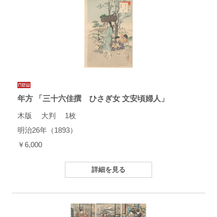
年方 「三十六佳撰 ひさぎ女 文安頃婦人」
木版 大判 1枚
明治26年（1893）
￥6,000
詳細を見る