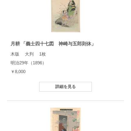
月耕 「義士四十七図 神崎与五郎則休」
木版 大判 1枚
明治29年（1896）
￥8,000
詳細を見る