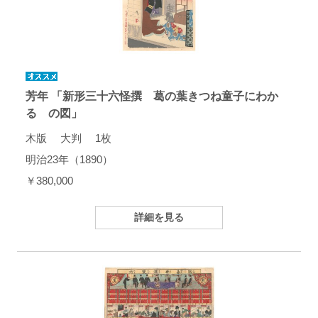
芳年 「新形三十六怪撰 葛の葉きつね童子にわか
るゝの図」
木版 大判 1枚
明治23年（1890）
￥380,000
詳細を見る