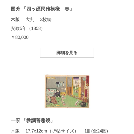
国芳 「四ッ廼民稚模様 春」
木版 大判 3枚続
安政5年（1858）
￥80,000
詳細を見る
一景 「教訓善悪鏡」
木版 17.7x12cm（折帖サイズ） 1冊(全24図)