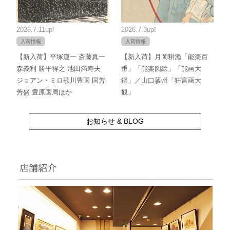
2026.7.11up!
2026.7.3up!
入荷情報
入荷情報
【新入荷】平塚運一 斎藤真一
【新入荷】月岡耕漁「能楽百
森義利 勝平得之 池田満寿夫
番」「能楽図絵」「能画大
ジョアン・ミロ歌川豊国 国芳
鑑」／山口蓼州「狂言画大
芳盛 豊原国周ほか
観」
お知らせ & BLOG
店舗紹介