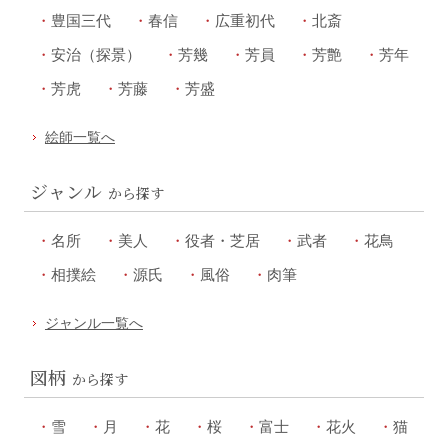
豊国三代
春信
広重初代
北斎
安治（探景）
芳幾
芳員
芳艶
芳年
芳虎
芳藤
芳盛
絵師一覧へ
ジャンル
から探す
名所
美人
役者・芝居
武者
花鳥
相撲絵
源氏
風俗
肉筆
ジャンル一覧へ
図柄
から探す
雪
月
花
桜
富士
花火
猫