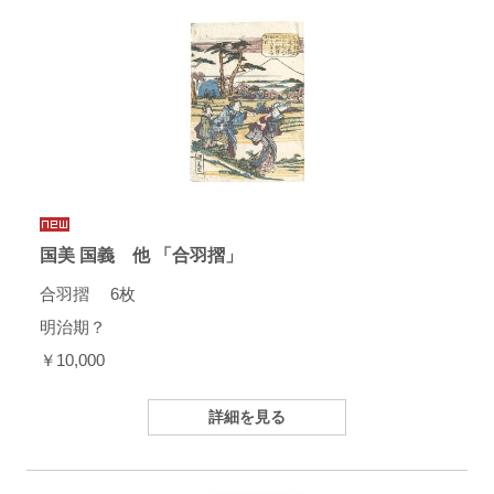
国美 国義 他 「合羽摺」
合羽摺 6枚
明治期？
￥10,000
詳細を見る