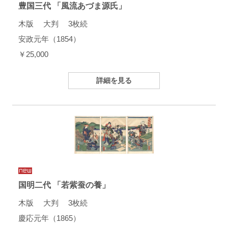
豊国三代 「風流あづま源氏」
木版 大判 3枚続
安政元年（1854）
￥25,000
詳細を見る
国明二代 「若紫蚕の養」
木版 大判 3枚続
慶応元年（1865）