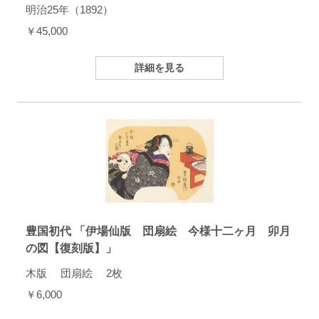
明治25年（1892）
￥45,000
詳細を見る
豊国初代 「伊場仙版 団扇絵 今様十二ヶ月 卯月
の図【復刻版】」
木版 団扇絵 2枚
￥6,000