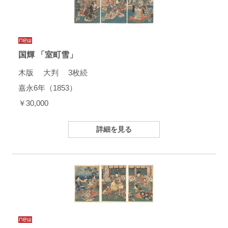
国輝 「室町雪」
木版 大判 3枚続
嘉永6年（1853）
￥30,000
詳細を見る