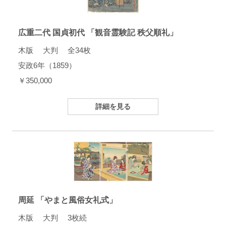
広重二代 国貞初代 「観音霊験記 秩父順礼」
木版 大判 全34枚
安政6年（1859）
￥350,000
詳細を見る
周延 「やまと風俗女礼式」
木版 大判 3枚続