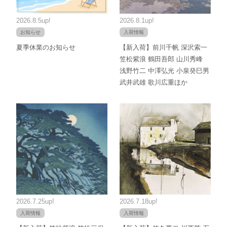
2026.8.5up!
2026.8.1up!
お知らせ
入荷情報
夏季休業のお知らせ
【新入荷】前川千帆 深沢索一
笠松紫浪 鶴田吾郎 山川秀峰
浅野竹二 中澤弘光 小泉癸巳男
武井武雄 歌川広重ほか
2026.7.25up!
2026.7.18up!
入荷情報
入荷情報