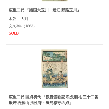
広重二代 「諸国六玉川 近江 野路玉川」
木版 大判
文久3年（1863）
SOLD
広重二代 国貞初代 「観音霊験記 秩父順礼 三十二番
般若 石舩山 法性寺・豊島櫂守の娘」