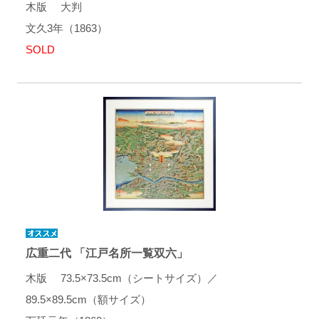
木版 大判
文久3年（1863）
SOLD
広重二代 「江戸名所一覧双六」
木版 73.5×73.5cm（シートサイズ）／
89.5×89.5cm（額サイズ）