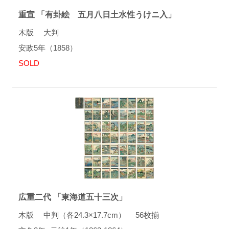
重宣 「有卦絵 五月八日土水性うけニ入」
木版 大判
安政5年（1858）
SOLD
広重二代 「東海道五十三次」
木版 中判（各24.3×17.7cm） 56枚揃