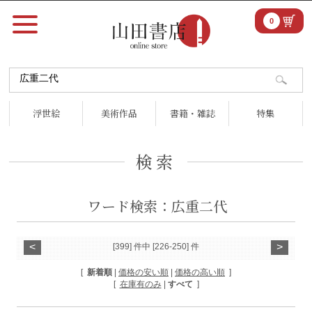
0
浮世絵
美術作品
書籍・雑誌
特集
検索
ワード検索：広重二代
<
>
[399] 件中 [226-250] 件
[
新着順
|
価格の安い順
|
価格の高い順
]
[
在庫有のみ
|
すべて
]