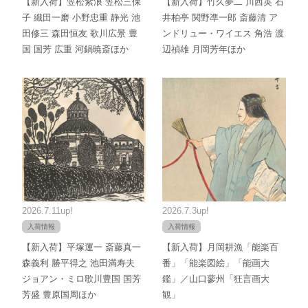
【新入荷】笠松紫浪 笠松三保
【新入荷】竹久夢二 川西英 石
子 織田一磨 小野忠重 静光 池
井柏亭 関野凖一郎 斎藤清 ア
田修三 森田恒友 歌川広景 豊
ンドリュー・ワイエス 角浩 渡
国 国芳 広重 河鍋暁斎ほか
辺禎雄 月岡芳年ほか
2026.7.11up!
2026.7.3up!
入荷情報
入荷情報
【新入荷】平塚運一 斎藤真一
【新入荷】月岡耕漁「能楽百
森義利 勝平得之 池田満寿夫
番」「能楽図絵」「能画大
ジョアン・ミロ歌川豊国 国芳
鑑」／山口蓼州「狂言画大
芳盛 豊原国周ほか
観」