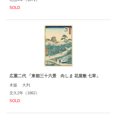
SOLD
広重二代 「東都三十六景 向しま 花屋敷 七草」
木版 大判
文久2年（1862）
SOLD