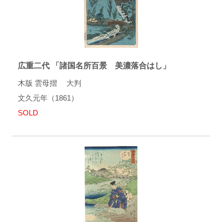
広重二代 「諸国名所百景 美濃落合はし」
木版 雲母摺 大判
文久元年（1861）
SOLD