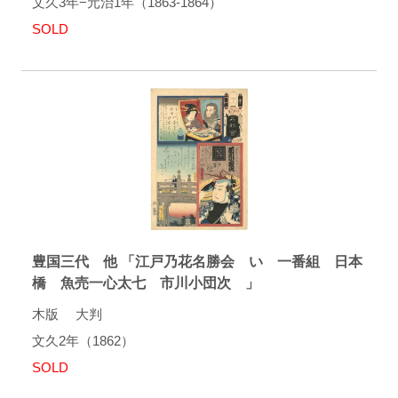
文久3年−元治1年（1863-1864）
SOLD
豊国三代 他 「江戸乃花名勝会 い 一番組 日本
橋 魚売一心太七 市川小団次 」
木版 大判
文久2年（1862）
SOLD