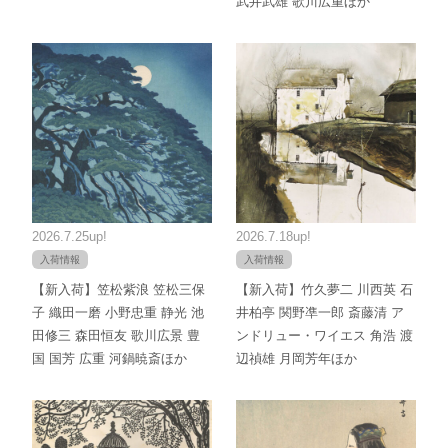
武井武雄 歌川広重ほか
2026.7.25up!
2026.7.18up!
入荷情報
入荷情報
【新入荷】笠松紫浪 笠松三保
【新入荷】竹久夢二 川西英 石
子 織田一磨 小野忠重 静光 池
井柏亭 関野凖一郎 斎藤清 ア
田修三 森田恒友 歌川広景 豊
ンドリュー・ワイエス 角浩 渡
国 国芳 広重 河鍋暁斎ほか
辺禎雄 月岡芳年ほか