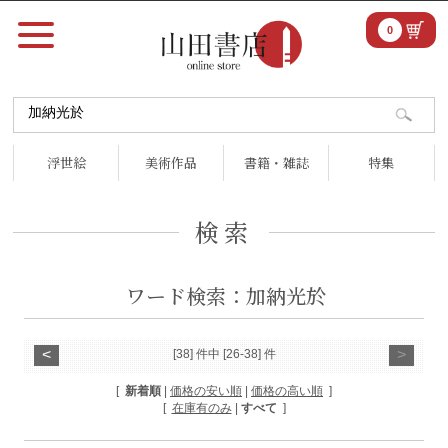
0
浮世絵
美術作品
書籍・雑誌
特集
検索
ワード検索：加納光於
<
>
[38] 件中 [26-38] 件
[
新着順
|
価格の安い順
|
価格の高い順
]
[
在庫有のみ
|
すべて
]