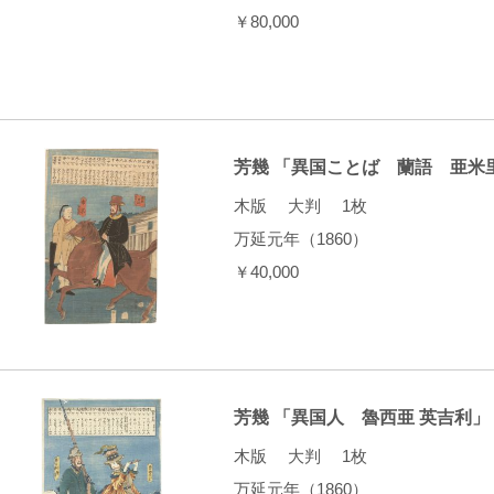
￥80,000
芳幾 「異国ことば 蘭語 亜米
木版 大判 1枚
万延元年（1860）
￥40,000
芳幾 「異国人 魯西亜 英吉利」
木版 大判 1枚
万延元年（1860）