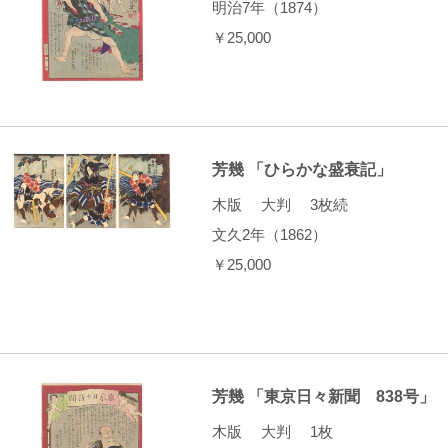
明治7年（1874）
￥25,000
芳幾 「ひらかな盛衰記」
木版 大判 3枚続
文久2年（1862）
￥25,000
芳幾 「東京日々新聞 838号」
木版 大判 1枚