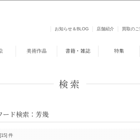
お知らせ＆BLOG
店舗紹介
買取のご
絵
美術作品
書籍・雑誌
特集
検索
ワード検索：芳幾
[15] 件