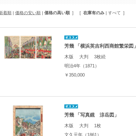
新着順
|
価格の安い順
|
価格の高い順
]
[
在庫有のみ
| すべて ]
芳幾 「横浜英吉利西商館繁栄図
木版 大判 3枚続
明治4年（1871）
￥350,000
芳幾 「写真鏡 涼岳図」
木版 大判 1枚
文久元年（1861）