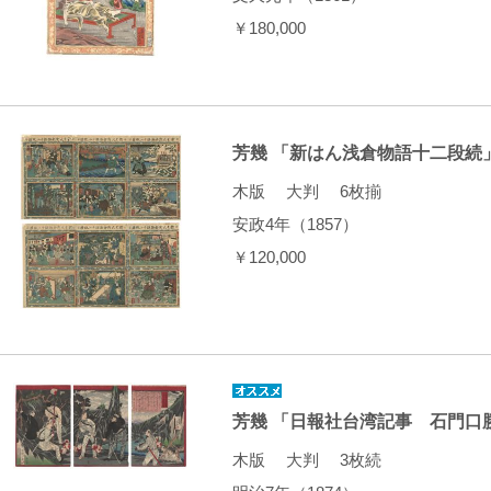
￥180,000
芳幾 「新はん浅倉物語十二段続
木版 大判 6枚揃
安政4年（1857）
￥120,000
芳幾 「日報社台湾記事 石門口
木版 大判 3枚続