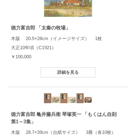
徳力富吉郎 「太秦の牧場」
木版 20.5×28cm（イメージサイズ） 1枚
大正10年頃（C1921）
￥100,000
詳細を見る
徳力富吉郎 亀井藤兵衛 琴塚英一 「もくはん自刻
第1～3集」
木版 28.7×39cm（台紙サイズ） 3冊（各10枚）