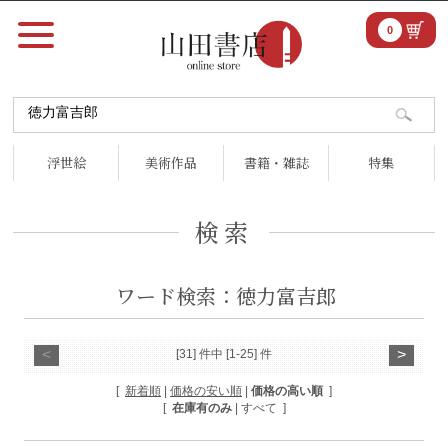
0
浮世絵
美術作品
書籍・雑誌
特集
検索
ワード検索：徳力富吉郎
<
>
[31] 件中 [1-25] 件
[
新着順
|
価格の安い順
|
価格の高い順
]
[
在庫有のみ
| すべて ]