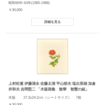
昭和60年-63年(1985-1988)
￥30,000
詳細を見る
上村松篁 伊藤清永 佐藤太清 平山郁夫 塩出英雄 加倉
井和夫 吉岡堅二 「木版画集 散華 智慧の組」
木版 27.3x24.2cm（シートサイズ） 7枚
￥30,000