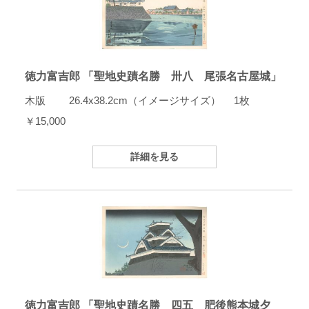
徳力富吉郎 「聖地史蹟名勝 卅八 尾張名古屋城」
木版 26.4x38.2cm（イメージサイズ） 1枚
￥15,000
詳細を見る
徳力富吉郎 「聖地史蹟名勝 四五 肥後熊本城夕