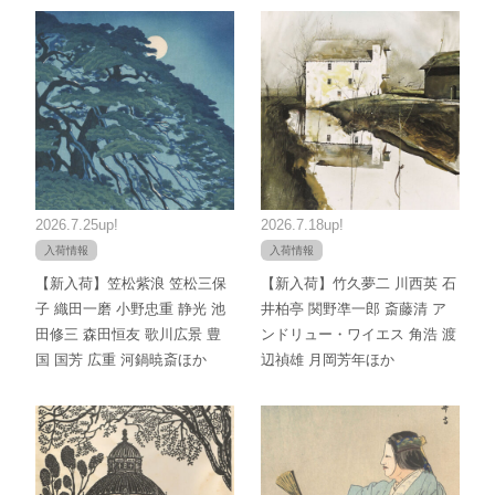
2026.7.25up!
2026.7.18up!
入荷情報
入荷情報
【新入荷】笠松紫浪 笠松三保
【新入荷】竹久夢二 川西英 石
子 織田一磨 小野忠重 静光 池
井柏亭 関野凖一郎 斎藤清 ア
田修三 森田恒友 歌川広景 豊
ンドリュー・ワイエス 角浩 渡
国 国芳 広重 河鍋暁斎ほか
辺禎雄 月岡芳年ほか