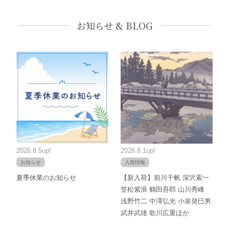
お知らせ & BLOG
2026.8.5up!
2026.8.1up!
お知らせ
入荷情報
夏季休業のお知らせ
【新入荷】前川千帆 深沢索一
笠松紫浪 鶴田吾郎 山川秀峰
浅野竹二 中澤弘光 小泉癸巳男
武井武雄 歌川広重ほか