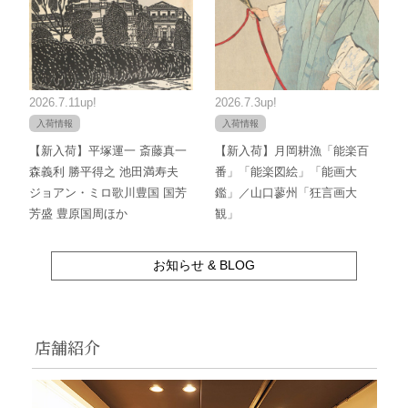
2026.7.11up!
2026.7.3up!
入荷情報
入荷情報
【新入荷】平塚運一 斎藤真一
【新入荷】月岡耕漁「能楽百
森義利 勝平得之 池田満寿夫
番」「能楽図絵」「能画大
ジョアン・ミロ歌川豊国 国芳
鑑」／山口蓼州「狂言画大
芳盛 豊原国周ほか
観」
お知らせ & BLOG
店舗紹介