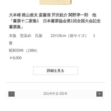
大本靖 梶山俊夫 斎藤清 芹沢銈介 関野凖一郎 他
「書票十二家集1 日本書票協会第1回全国大会記念
書票集」
木版 型染め 孔版 22×19cm（箱サイズ） 1
冊
昭和59年（1984）
￥8,000
詳細を見る
<
>
[31] 件中 [1-25] 件