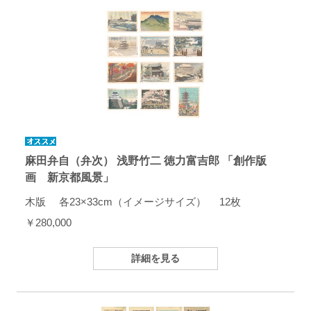
麻田弁自（弁次） 浅野竹二 徳力富吉郎 「創作版
画 新京都風景」
木版 各23×33cm（イメージサイズ） 12枚
￥280,000
詳細を見る