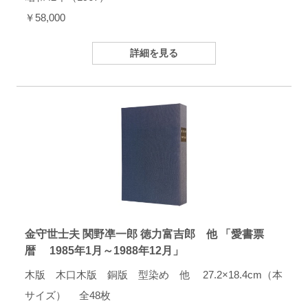
￥58,000
詳細を見る
金守世士夫 関野凖一郎 徳力富吉郎 他 「愛書票
暦 1985年1月～1988年12月」
木版 木口木版 銅版 型染め 他 27.2×18.4cm（本
サイズ） 全48枚