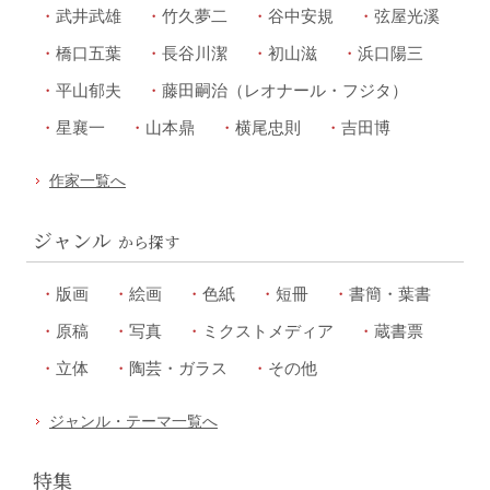
武井武雄
竹久夢二
谷中安規
弦屋光溪
橋口五葉
長谷川潔
初山滋
浜口陽三
平山郁夫
藤田嗣治（レオナール・フジタ）
星襄一
山本鼎
横尾忠則
吉田博
作家一覧へ
ジャンル
から探す
版画
絵画
色紙
短冊
書簡・葉書
原稿
写真
ミクストメディア
蔵書票
立体
陶芸・ガラス
その他
ジャンル・テーマ一覧へ
特集