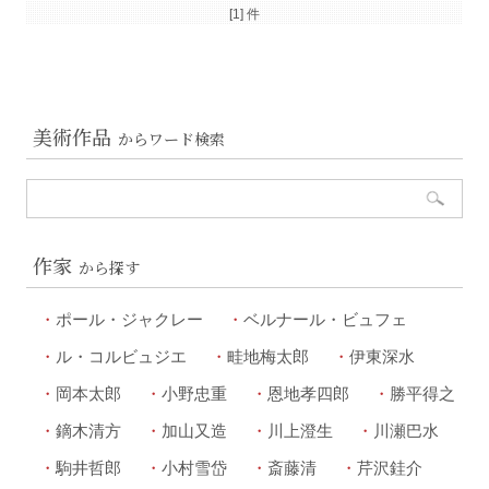
[1] 件
美術作品
からワード検索
作家
から探す
ポール・ジャクレー
ベルナール・ビュフェ
ル・コルビュジエ
畦地梅太郎
伊東深水
岡本太郎
小野忠重
恩地孝四郎
勝平得之
鏑木清方
加山又造
川上澄生
川瀬巴水
駒井哲郎
小村雪岱
斎藤清
芹沢銈介