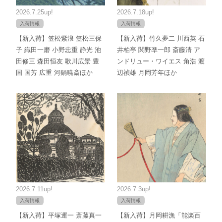
2026.7.25up!
2026.7.18up!
入荷情報
入荷情報
【新入荷】笠松紫浪 笠松三保
【新入荷】竹久夢二 川西英 石
子 織田一磨 小野忠重 静光 池
井柏亭 関野凖一郎 斎藤清 ア
田修三 森田恒友 歌川広景 豊
ンドリュー・ワイエス 角浩 渡
国 国芳 広重 河鍋暁斎ほか
辺禎雄 月岡芳年ほか
2026.7.11up!
2026.7.3up!
入荷情報
入荷情報
【新入荷】平塚運一 斎藤真一
【新入荷】月岡耕漁「能楽百