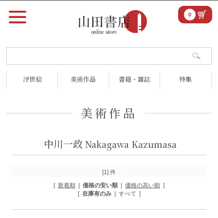
0
浮世絵
美術作品
書籍・雑誌
特集
美術作品
中川一政
Nakagawa Kazumasa
[1] 件
[
新着順
|
価格の安い順
|
価格の高い順
]
[
在庫有のみ
| すべて ]