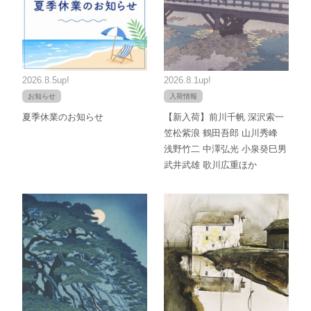
2026.8.5up!
2026.8.1up!
お知らせ
入荷情報
夏季休業のお知らせ
【新入荷】前川千帆 深沢索一
笠松紫浪 鶴田吾郎 山川秀峰
浅野竹二 中澤弘光 小泉癸巳男
武井武雄 歌川広重ほか