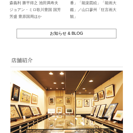
森義利 勝平得之 池田満寿夫
番」「能楽図絵」「能画大
ジョアン・ミロ歌川豊国 国芳
鑑」／山口蓼州「狂言画大
芳盛 豊原国周ほか
観」
お知らせ & BLOG
店舗紹介